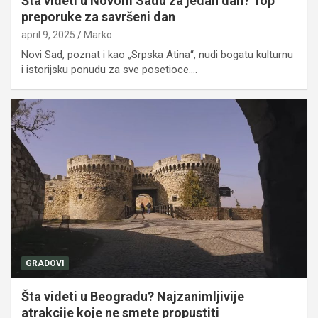
Šta videti u Novom Sadu za jedan dan? Top
preporuke za savršeni dan
april 9, 2025
Marko
Novi Sad, poznat i kao „Srpska Atina“, nudi bogatu kulturnu
i istorijsku ponudu za sve posetioce.…
GRADOVI
Šta videti u Beogradu? Najzanimljivije
atrakcije koje ne smete propustiti