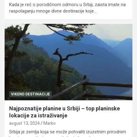
Kada je reč o porodičnom odmoru u Srbiji, zaista imate na
raspolaganju mnoge divne destinacije koje…
VIKEND DESTINACIJE
Najpoznatije planine u Srbiji – top planinske
lokacije za istraživanje
avgust 13, 2024
Marko
Srbija je zemlja koja se može pohvaliti izuzetnim prirodnim