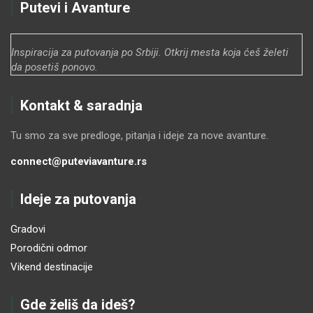
Putevi i Avanture
Inspiracija za putovanja po Srbiji.
Otkrij mesta koja ćeš želeti
da posetiš ponovo.
Kontakt & saradnja
Tu smo za sve predloge, pitanja i ideje za nove avanture.
connect@puteviavanture.rs
Ideje za putovanja
Gradovi
Porodični odmor
Vikend destinacije
Gde želiš da ideš?