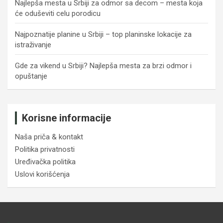
Najlepša mesta u Srbiji za odmor sa decom – mesta koja
će oduševiti celu porodicu
Najpoznatije planine u Srbiji – top planinske lokacije za
istraživanje
Gde za vikend u Srbiji? Najlepša mesta za brzi odmor i
opuštanje
Korisne informacije
Naša priča & kontakt
Politika privatnosti
Uređivačka politika
Uslovi korišćenja