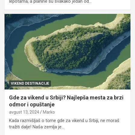
lepotama, a planine su svakako jedan od…
VIKEND DESTINACIJE
Gde za vikend u Srbiji? Najlepša mesta za brzi
odmor i opuštanje
avgust 13, 2024
Marko
Kada razmišljaš o tome gde za vikend u Srbiji, ne moraš
tražiti dalje! Naša zemlja je…