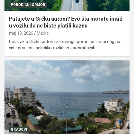
PORODIČNI ODMOR
Putujete u Grčku autom? Evo šta morate imati
u vozilu da ne biste platili kaznu
maj 13, 2026
Marko
Polazak u Grčku autom za mnoge porodice znači dug put,
više granica i nekoliko različitih saobraćajnih…
GRADOVI