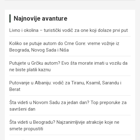
Najnovije avanture
Livno i okolina – turistički vodič za one koji dolaze prvi put
Koliko se putuje autom do Crne Gore: vreme vožnje iz
Beograda, Novog Sada i Niša
Putujete u Grčku autom? Evo šta morate imati u vozilu da
ne biste platili kaznu
Putovanje u Albaniju: vodič za Tiranu, Ksamil, Sarandu i
Berat
Šta videti u Novom Sadu za jedan dan? Top preporuke za
savršeni dan
Šta videti u Beogradu? Najzanimljivije atrakcije koje ne
smete propustiti