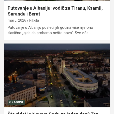
Putovanje u Albaniju: vodič za Tiranu, Ksamil,
Sarandu i Berat
maj 5, 2026
Nikola
Putovanje u Albaniju poslednjih godina više nije ono
klasično „ajde da probamo nešto novo“. Sve više…
GRADOVI