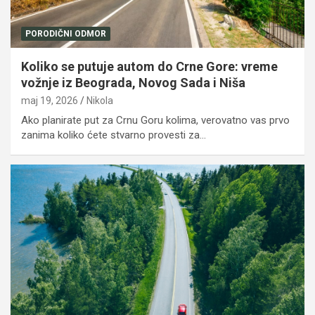
PORODIČNI ODMOR
Koliko se putuje autom do Crne Gore: vreme
vožnje iz Beograda, Novog Sada i Niša
maj 19, 2026
Nikola
Ako planirate put za Crnu Goru kolima, verovatno vas prvo
zanima koliko ćete stvarno provesti za…